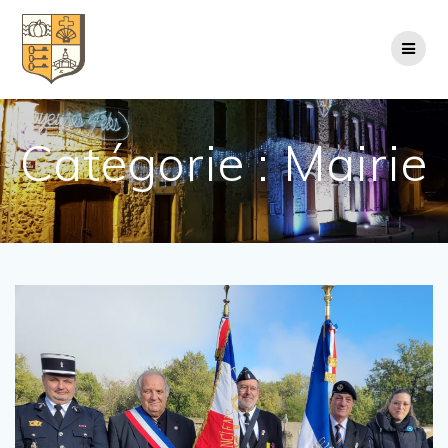
Passer
au
contenu
Catégorie :
Mairie