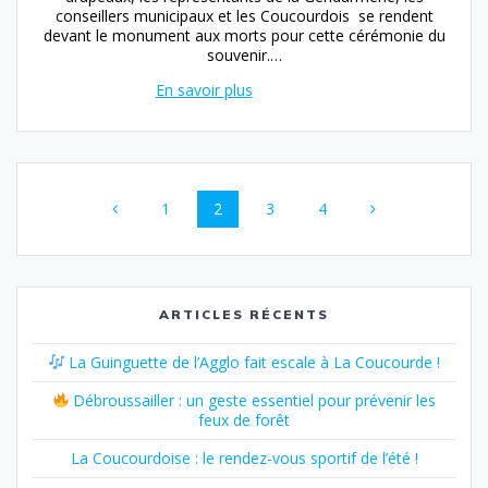
conseillers municipaux et les Coucourdois se rendent
devant le monument aux morts pour cette cérémonie du
souvenir.…
Navigation
Page
Page
Page
Page
1
2
3
4
au
sein
des
ARTICLES RÉCENTS
articles
La Guinguette de l’Agglo fait escale à La Coucourde !
Débroussailler : un geste essentiel pour prévenir les
feux de forêt
La Coucourdoise : le rendez-vous sportif de l’été !