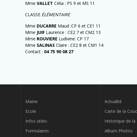
Mme
VALLET
Célia : PS 9 et MS 11
CLASSE
ÉLÉMENTAIRE
Mme
DUCARRE
Maud :CP 6 et CE1 11
Mme
JUIF
Laurence : CE2 7 et CM2 13
Mme
ROUVIERE
Ludivine: CP 17
Mme
SALINAS
Claire : CE2 8 et CM1 14
Contact :
04 75 90 08 27
Mairie
Actualité
Ecole
Carte de la Cou
Infos utiles
Historique de l
Formulaires
Album Photos