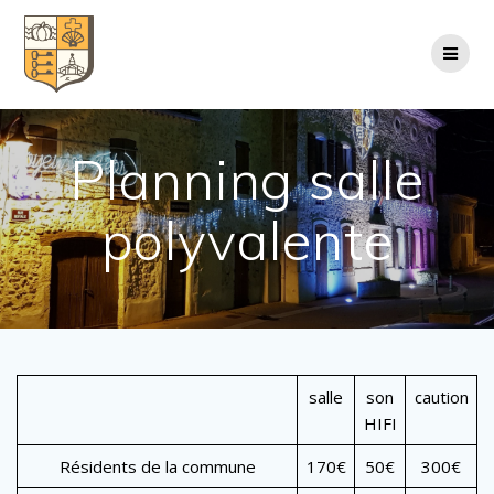
Passer
au
contenu
Planning salle
polyvalente
salle
son
caution
HIFI
Résidents de la commune
170€
50€
300€