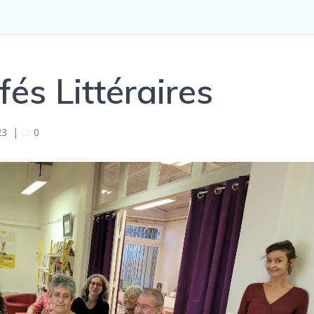
és Littéraires
23
|
0