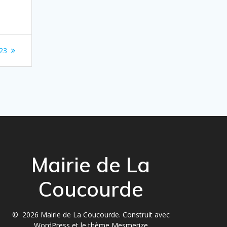
23
Mairie de La
Coucourde
© 2026 Mairie de La Coucourde. Construit avec
WordPress et le
thème Mesmerize