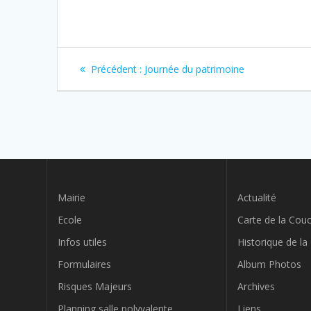
Navigation
Article
Précédent :
Journée du patrimoine
précédent
de
:
l’article
Mairie
Actualité
Ecole
Carte de la Cou
Infos utiles
Historique de l
Formulaires
Album Photos
Risques Majeurs
Archives
Planning salle polyvalente
Liens