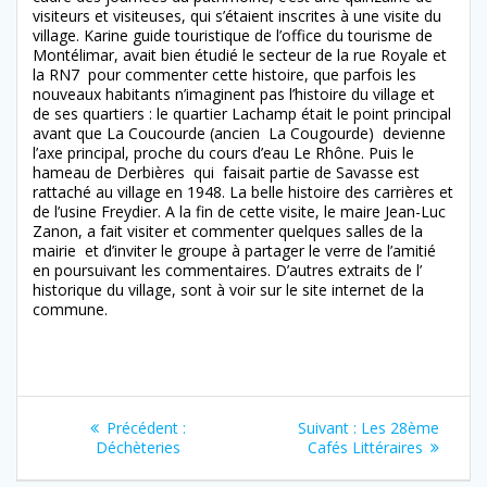
visiteurs et visiteuses, qui s’étaient inscrites à une visite du
village. Karine guide touristique de l’office du tourisme de
Montélimar, avait bien étudié le secteur de la rue Royale et
la RN7 pour commenter cette histoire, que parfois les
nouveaux habitants n’imaginent pas l’histoire du village et
de ses quartiers : le quartier Lachamp était le point principal
avant que La Coucourde (ancien La Cougourde) devienne
l’axe principal, proche du cours d’eau Le Rhône. Puis le
hameau de Derbières qui faisait partie de Savasse est
rattaché au village en 1948. La belle histoire des carrières et
de l’usine Freydier. A la fin de cette visite, le maire Jean-Luc
Zanon, a fait visiter et commenter quelques salles de la
mairie et d’inviter le groupe à partager le verre de l’amitié
en poursuivant les commentaires. D’autres extraits de l’
historique du village, sont à voir sur le site internet de la
commune.
Navigation
Article
Article
Précédent :
Suivant :
Les 28ème
précédent
suivant
Déchèteries
Cafés Littéraires
de
:
: