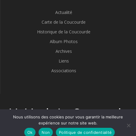
Actualité
Carte de la Coucourde
Historique de la Coucourde
Album Photos
Archives
Liens
Associations
Mairie de La Coucourde
Nous utilisons des cookies pour vous garantir la meilleure
expérience sur notre site web.
© 2026 Mairie de La Coucourde. Construit avec WordPress et le
thème Mesmerize
Ok
Non
Politique de confidentialité