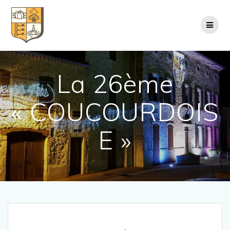
Passer
au
contenu
La 26ème
« COUCOURDOIS
E »