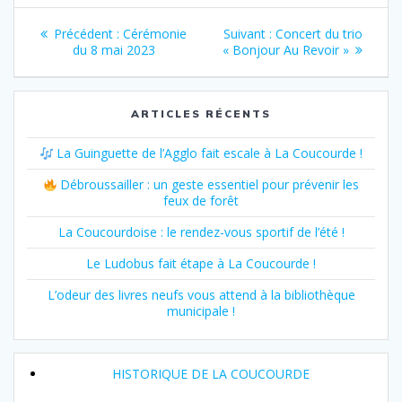
Navigation
Article
Article
Précédent :
Cérémonie
Suivant :
Concert du trio
précédent
suivant
du 8 mai 2023
« Bonjour Au Revoir »
de
:
:
l’article
ARTICLES RÉCENTS
La Guinguette de l’Agglo fait escale à La Coucourde !
Débroussailler : un geste essentiel pour prévenir les
feux de forêt
La Coucourdoise : le rendez-vous sportif de l’été !
Le Ludobus fait étape à La Coucourde !
L’odeur des livres neufs vous attend à la bibliothèque
municipale !
HISTORIQUE DE LA COUCOURDE