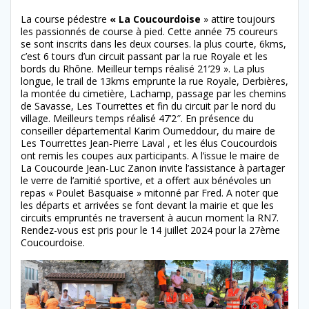
La course pédestre
« La Coucourdoise
» attire toujours
les passionnés de course à pied. Cette année 75 coureurs
se sont inscrits dans les deux courses. la plus courte, 6kms,
c’est 6 tours d’un circuit passant par la rue Royale et les
bords du Rhône. Meilleur temps réalisé 21’29 ». La plus
longue, le trail de 13kms emprunte la rue Royale, Derbières,
la montée du cimetière, Lachamp, passage par les chemins
de Savasse, Les Tourrettes et fin du circuit par le nord du
village. Meilleurs temps réalisé 47’2″. En présence du
conseiller départemental Karim Oumeddour, du maire de
Les Tourrettes Jean-Pierre Laval , et les élus Coucourdois
ont remis les coupes aux participants. A l’issue le maire de
La Coucourde Jean-Luc Zanon invite l’assistance à partager
le verre de l’amitié sportive, et a offert aux bénévoles un
repas « Poulet Basquaise » mitonné par Fred. A noter que
les départs et arrivées se font devant la mairie et que les
circuits empruntés ne traversent à aucun moment la RN7.
Rendez-vous est pris pour le 14 juillet 2024 pour la 27ème
Coucourdoise.