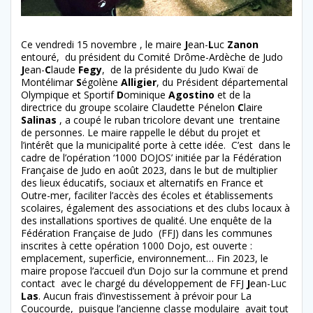
Ce vendredi 15 novembre , le maire
J
ean-
L
uc
Zanon
entouré, du président du Comité Drôme-Ardèche de Judo
J
ean-
C
laude
Fegy
, de la présidente du Judo Kwaï de
Montélimar
S
égolène
Alligier
, du Président départemental
Olympique et Sportif
D
ominique
Agostino
et de la
directrice du groupe scolaire Claudette Pénelon
C
laire
Salinas
, a coupé le ruban tricolore devant une trentaine
de personnes. Le maire rappelle le début du projet et
l’intérêt que la municipalité porte à cette idée. C’est dans le
cadre de l’opération ‘1000 DOJOS’ initiée par la Fédération
Française de Judo en août 2023, dans le but de multiplier
des lieux éducatifs, sociaux et alternatifs en France et
Outre-mer, faciliter l’accès des écoles et établissements
scolaires, également des associations et des clubs locaux à
des installations sportives de qualité. Une enquête de la
Fédération Française de Judo (FFJ) dans les communes
inscrites à cette opération 1000 Dojo, est ouverte :
emplacement, superficie, environnement… Fin 2023, le
maire propose l’accueil d’un Dojo sur la commune et prend
contact avec le chargé du développement de FFJ
J
ean-Luc
Las
. Aucun frais d’investissement à prévoir pour La
Coucourde, puisque l’ancienne classe modulaire avait tout