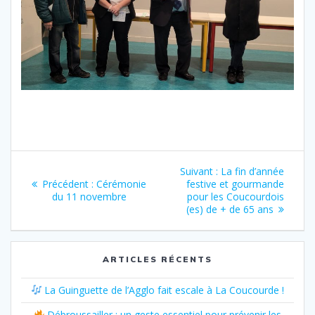
Navigation
Article
Suivant :
La fin d’année
Article
suivant
Précédent :
Cérémonie
festive et gourmande
de
précédent
:
du 11 novembre
pour les Coucourdois
:
(es) de + de 65 ans
l’article
ARTICLES RÉCENTS
La Guinguette de l’Agglo fait escale à La Coucourde !
Débroussailler : un geste essentiel pour prévenir les