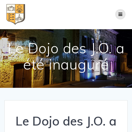
Passer
au
contenu
Le Dojo des J.O. a
été inauguré
Le Dojo des J.O. a